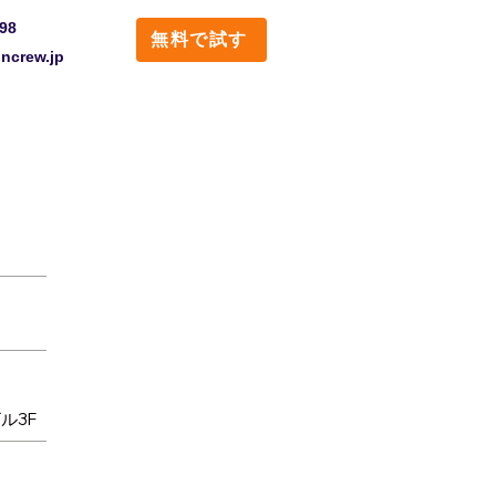
98
無料で試す
ncrew.jp
ル3F