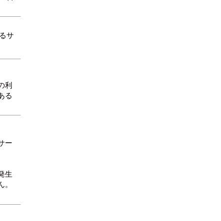
るサ
の利
ある
サー
発生
ん。