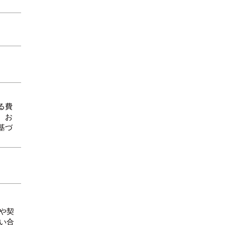
る費
、お
基づ
や契
い合